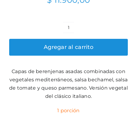
$
11.900,00
Lasagna
de
Agregar al carrito
Berenjenas
cantidad
Capas de berenjenas asadas combinadas con
vegetales mediterráneos, salsa bechamel, salsa
de tomate y queso parmesano. Versión vegetal
del clásico italiano.
1 porción