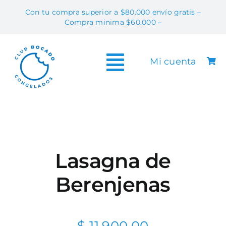
Skip
Con tu compra superior a $80.000 envío gratis –
to
Compra minima $60.000 –
content
Mi cuenta
Toggle
Tiend
Navigation
Info & T
Contac
Preguntas Fr
Lasagna de
Vendé Bo
Berenjenas