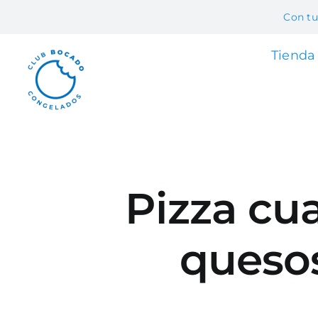
Skip
Con tu
to
content
Tienda
Pizza cu
queso