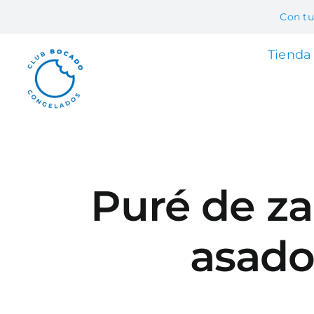
Skip
Con tu
to
content
Tienda
Puré de za
asad