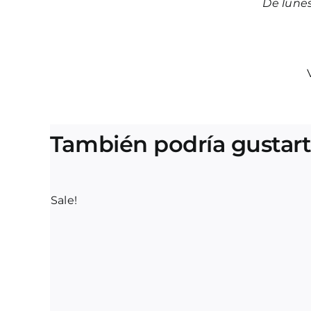
De lune
También podría gustar
Sale!