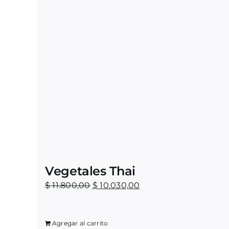
Vegetales Thai
Original
Current
$
11.800,00
$
10.030,00
price
price
was:
is:
Agregar al carrito
$ 11.800,00.
$ 10.030,00.