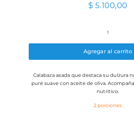
$
5.100,00
Puré
de
Agregar al carrito
zapallo
asado
cantidad
Calabaza asada que destaca su dulzura n
puré suave con aceite de oliva. Acompaña
nutritivo.
2 porciones