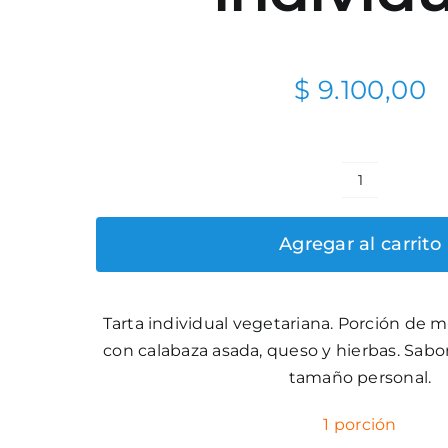
$
9.100,00
Tarta
de
Agregar al carrito
Calabaza
individual
cantidad
Tarta individual vegetariana. Porción de 
con calabaza asada, queso y hierbas. Sab
tamaño personal.
1 porción