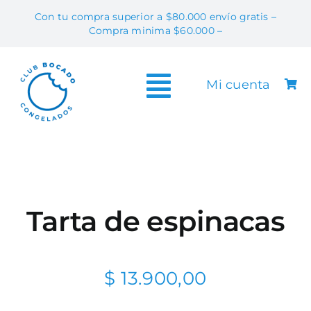
Skip
Con tu compra superior a $80.000 envío gratis –
to
Compra minima $60.000 –
content
Mi cuenta
Toggle
Tiend
Navigation
Info & T
Contac
Preguntas Fr
Tarta de espinacas
Vendé Bo
$
13.900,00