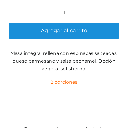
Tarta
de
Agregar al carrito
espinacas
cantidad
Masa integral rellena con espinacas salteadas,
queso parmesano y salsa bechamel. Opción
vegetal sofisticada.
2 porciones