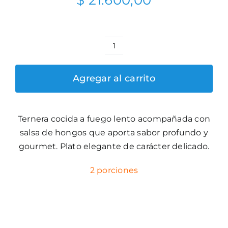
$
21.600,00
Ternera
Braseada
Agregar al carrito
con
hongos
cantidad
Ternera cocida a fuego lento acompañada con
salsa de hongos que aporta sabor profundo y
gourmet. Plato elegante de carácter delicado.
2 porciones