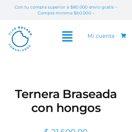
Skip
Con tu compra superior a $80.000 envío gratis –
to
Compra minima $60.000 –
content
Mi cuenta
Toggle
Tiend
Navigation
Info & T
Contac
Preguntas Fr
Ternera Braseada
Vendé Bo
con hongos