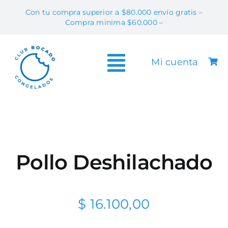
Skip
Con tu compra superior a $80.000 envío gratis –
to
Compra minima $60.000 –
content
Mi cuenta
Toggle
Tiend
Navigation
Info & T
Contac
Preguntas Fr
Pollo Deshilachado
Vendé Bo
$
16.100,00